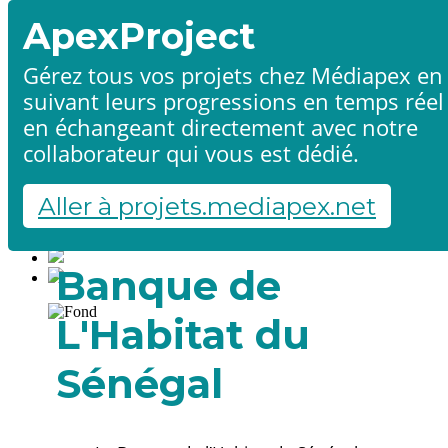
ApexProject
Gérez tous vos projets chez Médiapex en
suivant leurs progressions en temps réel
Accueil
en échangeant directement avec notre
Produits & services
Références
collaborateur qui vous est dédié.
Contact
Démarrer un projet
Aller à projets.mediapex.net
Fr
En
Français
Banque de
English
L'Habitat du
Sénégal