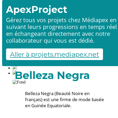
ApexProject
Gérez tous vos projets chez Médiapex en
suivant leurs progressions en temps réel
Accueil
en échangeant directement avec notre
Produits & services
Références
collaborateur qui vous est dédié.
Contact
Démarrer un projet
Aller à projets.mediapex.net
Fr
En
Français
Belleza Negra
English
Belleza Negra (Beauté Noire en
français) est une firme de mode basée
en Guinée Equatoriale.