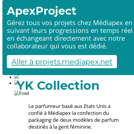
ApexProject
Gérez tous vos projets chez Médiapex en
suivant leurs progressions en temps réel
Accueil
en échangeant directement avec notre
Produits & services
Références
collaborateur qui vous est dédié.
Contact
Démarrer un projet
Aller à projets.mediapex.net
Fr
En
Français
YK Collection
English
Le parfumeur basé aux Etats Unis a
confié à Médiapex la confection du
packaging de deux modèles de parfum
destinés à la gent féminine.