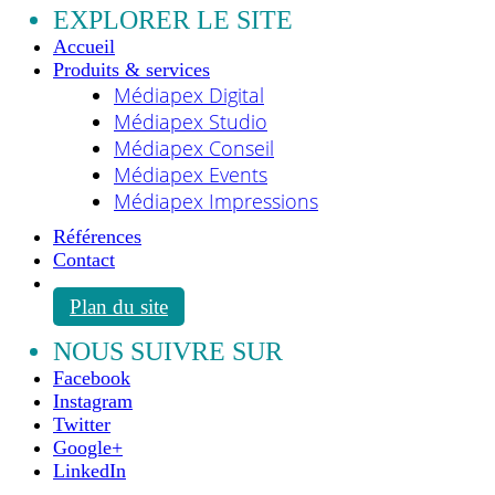
EXPLORER LE SITE
Accueil
Produits & services
Médiapex Digital
Médiapex Studio
Médiapex Conseil
Médiapex Events
Médiapex Impressions
Références
Contact
Plan du site
NOUS SUIVRE SUR
Facebook
Instagram
Twitter
Google+
LinkedIn