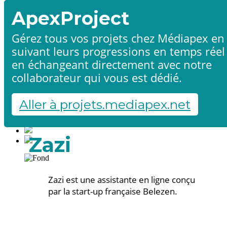
ApexProject
Gérez tous vos projets chez Médiapex en
suivant leurs progressions en temps réel
Accueil
en échangeant directement avec notre
Produits & services
Références
collaborateur qui vous est dédié.
Contact
Démarrer un projet
Aller à projets.mediapex.net
Fr
En
Français
Zazi
English
Zazi est une assistante en ligne conçu
par la start-up française Belezen.