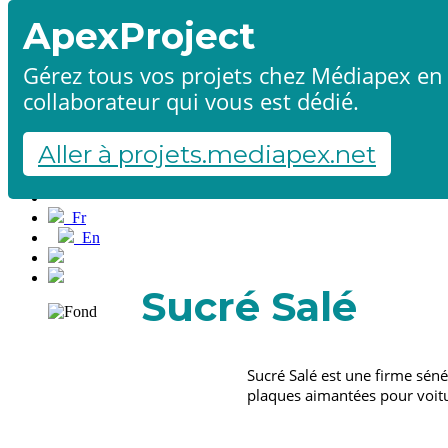
ApexProject
Gérez tous vos projets chez Médiapex en 
collaborateur qui vous est dédié.
Accueil
Produits & services
Références
Aller à projets.mediapex.net
Contact
Démarrer un projet
Fr
En
Français
English
Sucré Salé
Sucré Salé est une firme sénég
plaques aimantées pour voitur