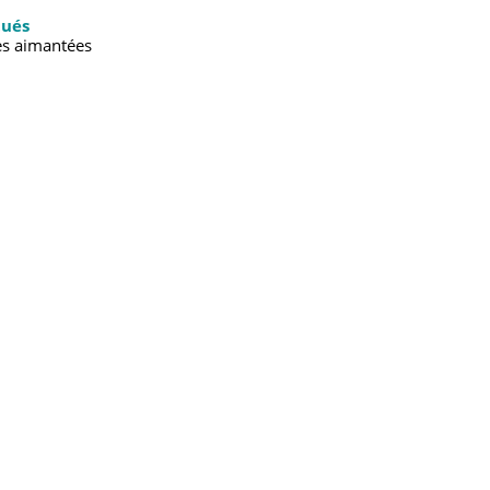
tués
es aimantées