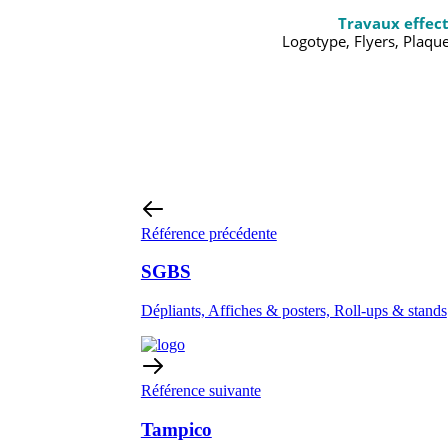
Travaux effec
Logotype, Flyers, Plaqu
Référence précédente
SGBS
Dépliants, Affiches & posters, Roll-ups & stands
Référence suivante
Tampico