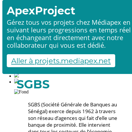
ApexProject
Gérez tous vos projets chez Médiapex en
suivant leurs progressions en temps réel
Accueil
en échangeant directement avec notre
Produits & services
Références
collaborateur qui vous est dédié.
Contact
Démarrer un projet
Aller à projets.mediapex.net
Fr
En
Français
SGBS
English
SGBS (Société Générale de Banques au
Sénégal) exerce depuis 1962 à travers
son réseau d’agences qui fait d’elle une
banque de proximité. Elle intervient
dans tous les secteurs de l’économie