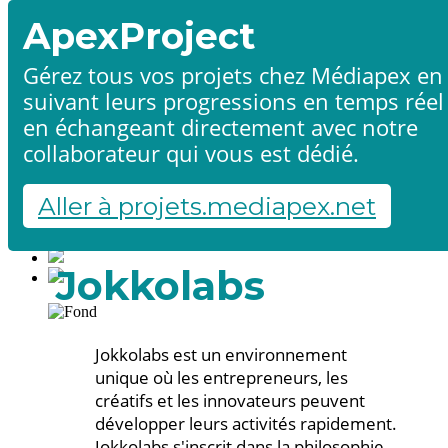
ApexProject
Gérez tous vos projets chez Médiapex en
suivant leurs progressions en temps réel
Accueil
en échangeant directement avec notre
Produits & services
Références
collaborateur qui vous est dédié.
Contact
Démarrer un projet
Aller à projets.mediapex.net
Fr
En
Français
Jokkolabs
English
Jokkolabs est un environnement
unique où les entrepreneurs, les
créatifs et les innovateurs peuvent
développer leurs activités rapidement.
Jokkolabs s'inscrit dans la philosophie