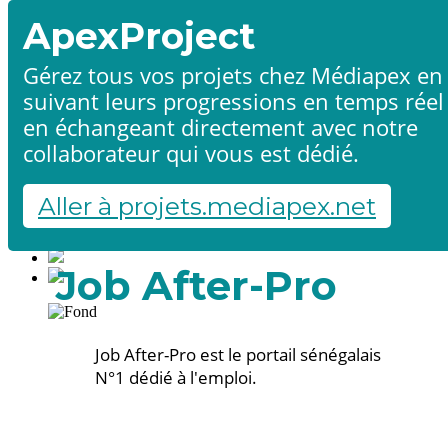
ApexProject
Gérez tous vos projets chez Médiapex en
suivant leurs progressions en temps réel
Accueil
en échangeant directement avec notre
Produits & services
Références
collaborateur qui vous est dédié.
Contact
Démarrer un projet
Aller à projets.mediapex.net
Fr
En
Français
Job After-Pro
English
Job After-Pro est le portail sénégalais
N°1 dédié à l'emploi.