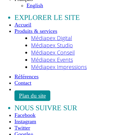
English
EXPLORER LE SITE
Accueil
Produits & services
Médiapex Digital
Médiapex Studio
Médiapex Conseil
Médiapex Events
Médiapex Impressions
Références
Contact
Plan du site
NOUS SUIVRE SUR
Facebook
Instagram
Twitter
Google+