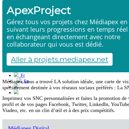
ApexProject
Gérez tous vos projets chez Médiapex en
suivant leurs progressions en temps réel
en échangeant directement avec notre
collaborateur qui vous est dédié.
Social Network Cards
Accueil
Produits & services
Références
Aller à projets.mediapex.net
Contact
Envie de communiquer sur votre présence sur les réseaux s
Démarrer un projet
?
Fr
En
Médiapex vous a trouvé LA solution idéale, une carte de vis
Français
spécialement destinée à vos réseaux sociaux préférés : La S
English
Imprimez vos SNC personnalisées et faites la promotion de 
profil et de vos pages Facebook, Twitter, LinkedIn, YouTube
Viadeo, etc. en un clin d’œil et à des prix compétitifs.
Médiapex Digital