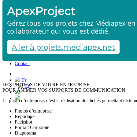
ApexProject
Gérez tous vos projets chez Médiapex en 
collaborateur qui vous est dédié.
Aller à projets.mediapex.net
Reportage photo
Accueil
Produits & services
Références
Contact
Démarrer un projet
Fr
DES PHOTOS DE VOTRE ENTREPRISE
En
POUR ANIMER VOS SUPPORTS DE COMMUNICATION.
Français
English
La photo d’entreprise, c’est la réalisation de clichés permettant de té
Photos d’entreprise
Reportage
Packshot
Portrait Corporate
Diaporama