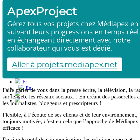
ApexProject
Gérez tous vos projets chez Médiapex en
suivant leurs progressions en temps réel
en échangeant directement avec notre
collaborateur qui vous est dédié.
Relation presse
Accueil
Produits & services
Références
Aller à projets.mediapex.net
Contact
Démarrer un projet
Fr
En
Faire parler de vous dans la presse écrite, la télévision, la ra
Français
sur le web, les réseaux sociaux... En créant des passerelles 
English
les journalistes, bloggeurs et prescripteurs !
Flexible, à l’écoute de ses clients et de leur environnement,
toujours motivée, c’est en cela que l’approche de Médiapex 
efficace !
De simple outil de communication, les relations presse et