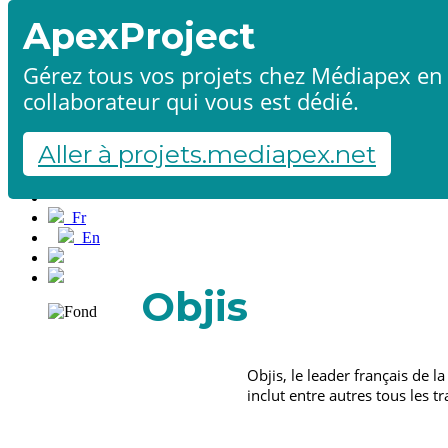
ApexProject
Gérez tous vos projets chez Médiapex en 
collaborateur qui vous est dédié.
Accueil
Produits & services
Références
Aller à projets.mediapex.net
Contact
Démarrer un projet
Fr
En
Français
English
Objis
Objis, le leader français de 
inclut entre autres tous les