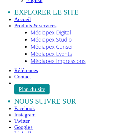
English
EXPLORER LE SITE
Accueil
Produits & services
Médiapex Digital
Médiapex Studio
Médiapex Conseil
Médiapex Events
Médiapex Impressions
Références
Contact
Plan du site
NOUS SUIVRE SUR
Facebook
Instagram
Twitter
Google+