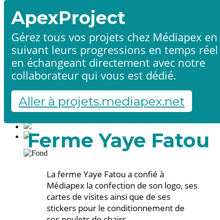
ApexProject
Gérez tous vos projets chez Médiapex en
suivant leurs progressions en temps réel
Accueil
en échangeant directement avec notre
Produits & services
Références
collaborateur qui vous est dédié.
Contact
Démarrer un projet
Aller à projets.mediapex.net
Fr
En
Français
Ferme Yaye Fatou
English
La ferme Yaye Fatou a confié à
Médiapex la confection de son logo, ses
cartes de visites ainsi que de ses
stickers pour le conditionnement de
ses poulets de chairs.