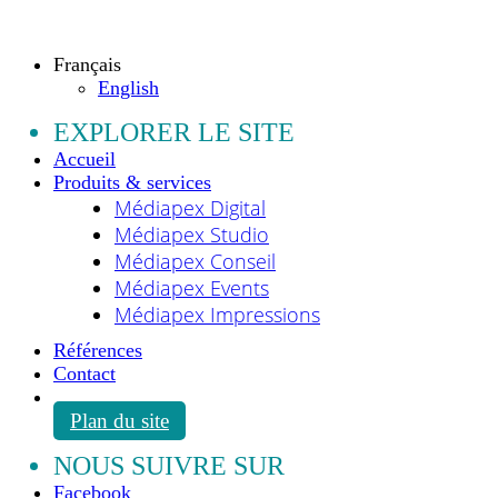
Tous droits réservés.
Français
English
EXPLORER LE SITE
Accueil
Produits & services
Médiapex Digital
Médiapex Studio
Médiapex Conseil
Médiapex Events
Médiapex Impressions
Références
Contact
Plan du site
NOUS SUIVRE SUR
Facebook