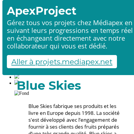
ApexProject
Gérez tous vos projets chez Médiapex en
suivant leurs progressions en temps réel
Accueil
en échangeant directement avec notre
Produits & services
Références
collaborateur qui vous est dédié.
Contact
Démarrer un projet
Aller à projets.mediapex.net
Fr
En
Français
Blue Skies
English
Blue Skies fabrique ses produits et les
livre en Europe depuis 1998. La société
s'est développé avec l’engagement de
fournir à ses clients des fruits préparés
d’une très grande qualité. Blue skies a