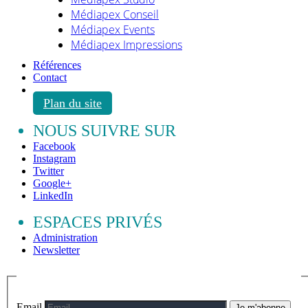
Médiapex Conseil
Médiapex Events
Médiapex Impressions
Références
Contact
Plan du site
NOUS SUIVRE SUR
Facebook
Instagram
Twitter
Google+
LinkedIn
ESPACES PRIVÉS
Administration
Newsletter
Email
Je m'abonne