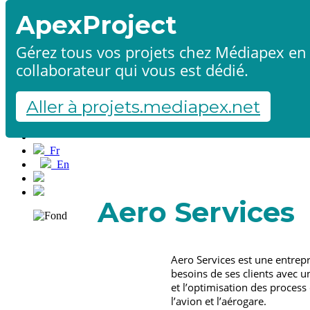
ApexProject
Gérez tous vos projets chez Médiapex en 
collaborateur qui vous est dédié.
Accueil
Produits & services
Références
Aller à projets.mediapex.net
Contact
Démarrer un projet
Fr
En
Français
English
Aero Services
Aero Services est une entrepr
besoins de ses clients avec 
et l’optimisation des process
l’avion et l’aérogare.