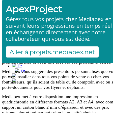
ApexProject
Gérez tous vos projets chez Médiapex en
suivant leurs progressions en temps réel
en échangeant directement avec notre
collaborateur qui vous est dédié.
Présentoirs de produits/flyers
Accueil
Produits & services
Références
Aller à projets.mediapex.net
Contact
Afin que vos clients ne puissent pas manquer vos offres
Démarrer un projet
promotionnelles et avoir une idée sur vos produits et offres.
Fr
En
Médiapex vous suggère des présentoirs personnalisés que v
Français
pouvez installer dans tous vos points de vente ou chez vos
English
fournisseurs, qu’ils soient de table ou de comptoir, avec ou 
porte-documents pour vos flyers et dépliants.
Médiapex met à votre disposition une impression en
quadrichromie en différents formats A2, A3 et A4, avec co
support un carton blanc 2 mm d’épaisseur et avec des prix
raisonnables et qui varient selon la quantité choisie.