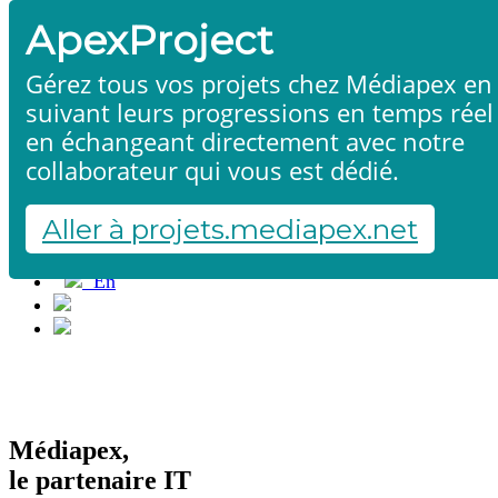
ApexProject
Gérez tous vos projets chez Médiapex en
suivant leurs progressions en temps réel
Accueil
en échangeant directement avec notre
Produits & services
collaborateur qui vous est dédié.
Références
Contact
Aller à projets.mediapex.net
Démarrer un projet
Fr
En
Français
English
Médiapex,
le partenaire IT