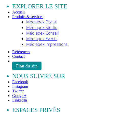
EXPLORER LE SITE
Accueil
Produits & services
Médiapex Digital
Médiapex Studio
Médiapex Conseil
Médiapex Events
Médiapex Impressions
Références
Contact
Plan du site
NOUS SUIVRE SUR
Facebook
Instagram
Twitter
Google+
LinkedIn
ESPACES PRIVÉS