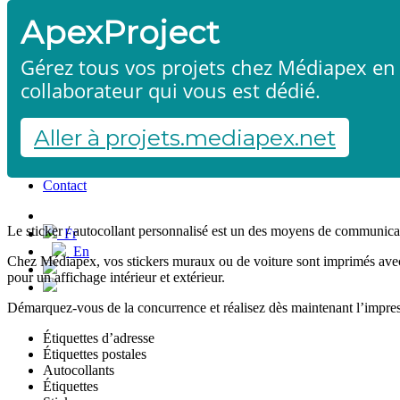
ApexProject
Gérez tous vos projets chez Médiapex en 
collaborateur qui vous est dédié.
Aller à projets.mediapex.net
Etiquettes et autocollants
Accueil
Produits & services
Références
Contact
Démarrer un projet
Le sticker / autocollant personnalisé est un des moyens de communicat
Fr
En
Chez Médiapex, vos stickers muraux ou de voiture sont imprimés avec la
Français
pour un affichage intérieur et extérieur.
English
Démarquez-vous de la concurrence et réalisez dès maintenant l’impres
Étiquettes d’adresse
Étiquettes postales
Autocollants
Étiquettes