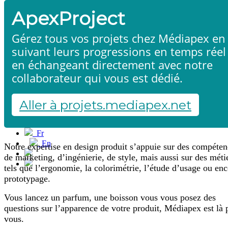
ApexProject
Gérez tous vos projets chez Médiapex en
suivant leurs progressions en temps réel
en échangeant directement avec notre
collaborateur qui vous est dédié.
Design produit
Accueil
Produits & services
Références
Aller à projets.mediapex.net
Contact
Démarrer un projet
Fr
En
Notre expertise en design produit s’appuie sur des compéten
Français
de marketing, d’ingénierie, de style, mais aussi sur des méti
English
tels que l’ergonomie, la colorimétrie, l’étude d’usage ou enc
prototypage.
Vous lancez un parfum, une boisson vous vous posez des
questions sur l’apparence de votre produit, Médiapex est là 
vous.