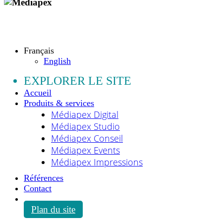
Copyright © 2009 - 2026 MEDIAPEX SARL
Tous droits réservés.
Français
English
EXPLORER LE SITE
Accueil
Produits & services
Médiapex Digital
Médiapex Studio
Médiapex Conseil
Médiapex Events
Médiapex Impressions
Références
Contact
Plan du site