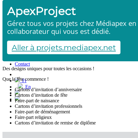
ApexProject
Gérez tous vos projets chez Médiapex en 
collaborateur qui vous est dédié.
Aller à projets.mediapex.net
Cartons d'invitation & faire-part
Accueil
Produits & services
Références
Contact
Des designs uniques pour toutes les occasions !
Démarrer un projet
Que la fête commence !
Fr
En
Cartons d’invitation d’anniversaire
Français
Cartons d’invitation de fête
English
Faire-part de naissance
Cartons d’invitation professionnels
Faire-part de déménagement
Faire-part religieux
Cartons d’invitation de remise de diplôme