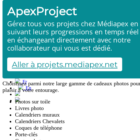
ApexProject
Gérez tous vos projets chez Médiapex en
suivant leurs progressions en temps réel
en échangeant directement avec notre
collaborateur qui vous est dédié.
Cadeaux photos
Accueil
Produits & services
Références
Aller à projets.mediapex.net
Contact
Démarrer un projet
Fr
Choisissez parmi notre large gamme de cadeaux photos pour
En
plaisir à votre entourage.
Français
English
Photos sur toile
Livres photo
Calendriers muraux
Calendriers Chevalets
Coques de téléphone
Porte-clés