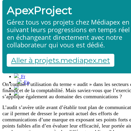
ApexProject
Gérez tous vos projets chez Médiapex en
suivant leurs progressions en temps réel
en échangeant directement avec notre
collaborateur qui vous est dédié.
Audit d'image
Accueil
Produits & services
Références
Aller à projets.mediapex.net
Contact
Démarrer un projet
Fr
En
On connaît l’utilisation du terme « audit » dans les secteurs 
Français
finance et de la comptabilité. Mais saviez-vous que l’exerci
English
s’applique également au domaine des communications ?
L’audit s’avère utile avant d’établir tout plan de communica
car il permet de dresser le portrait actuel des efforts de
communications d’une marque en exposant ses points forts e
points faibles afin d’en évaluer leur efficacité, leur portée ai