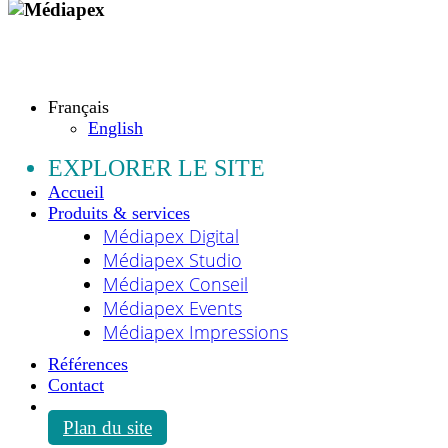
Copyright © 2009 - 2026 MEDIAPEX SARL
Tous droits réservés.
Français
English
EXPLORER LE SITE
Accueil
Produits & services
Médiapex Digital
Médiapex Studio
Médiapex Conseil
Médiapex Events
Médiapex Impressions
Références
Contact
Plan du site