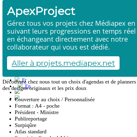
ApexProject
Gérez tous vos projets chez Médiapex en
suivant leurs progressions en temps réel
en échangeant directement avec notre
collaborateur qui vous est dédié.
Agendas
Accueil
Produits & services
Références
Aller à projets.mediapex.net
Contact
Démarrer un projet
Fr
Découvrez chez nous tout un choix d'agendas et de planners
En
des designs originaux et les prix doux
Français
English
Couverture au choix / Personnalisée
Format : A4 - poche
Président - Ministre
Publireportage
Surpiqûre
Atlas standard